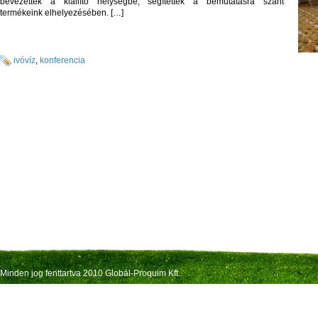
bevezettek a kiállító helységbe, segítettek a bemutatásra szánt
termékeink elhelyezésében. […]
ivóvíz
,
konferencia
Minden jog fenttartva 2010 Globál-Proquim Kft.