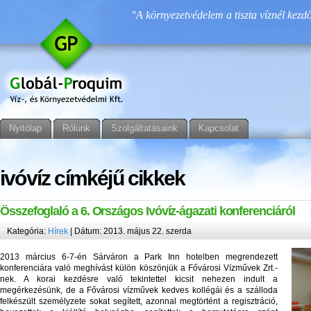
"A környezetvédelem a tiszta víznél kezdő
Nyitólap
Rólunk
Szolgáltatásaink
Kapcsolat
ivóvíz címkéjű cikkek
Összefoglaló a 6. Országos Ivóvíz-ágazati konferenciáról
Kategória:
Hírek
| Dátum: 2013. május 22. szerda
2013 március 6-7-én Sárváron a Park Inn hotelben megrendezett
konferenciára való meghívást külön köszönjük a Fővárosi Vízművek Zrt.-
nek. A korai kezdésre való tekintettel kicsit nehezen indult a
megérkezésünk, de a Fővárosi vízművek kedves kollégái és a szálloda
felkészült személyzete sokat segített, azonnal megtörtént a regisztráció,