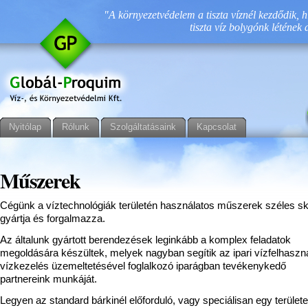
"A környezetvédelem a tiszta víznél kezdődik, h
tiszta víz bolygónk létének 
Nyitólap
Rólunk
Szolgáltatásaink
Kapcsolat
Műszerek
Cégünk a víztechnológiák területén használatos műszerek széles sk
gyártja és forgalmazza.
Az általunk gyártott berendezések leginkább a komplex feladatok
megoldására készültek, melyek nagyban segítik az ipari vízfelhaszn
vízkezelés üzemeltetésével foglalkozó iparágban tevékenykedő
partnereink munkáját.
Legyen az standard bárkinél előforduló, vagy speciálisan egy terület