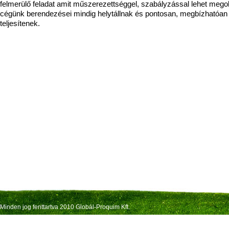
felmerülő feladat amit műszerezettséggel, szabályzással lehet megol
cégünk berendezései mindig helytállnak és pontosan, megbízhatóan
teljesítenek.
Minden jog fenttartva 2010 Globál-Proquim Kft.