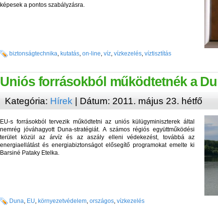
képesek a pontos szabályzásra.
biztonságtechnika
,
kutatás
,
on-line
,
víz
,
vízkezelés
,
víztisztítás
Uniós forrásokból működtetnék a Dun
Kategória:
Hírek
| Dátum: 2011. május 23. hétfő
EU-s forrásokból tervezik működtetni az uniós külügyminiszterek által
nemrég jóváhagyott Duna-stratégiát. A számos régiós együttműködési
terület közül az árvíz és az aszály elleni védekezést, továbbá az
energiaellátást és energiabiztonságot elősegítő programokat emelte ki
Barsiné Pataky Etelka.
Duna
,
EU
,
környezetvédelem
,
országos
,
vízkezelés