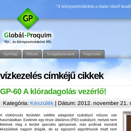
"A környezetvédelem a tiszta víznél kezdő
Nyitólap
Rólunk
Szolgáltatásaink
Kapcsolat
vízkezelés címkéjű cikkek
GP-60 A klóradagolás vezérlő!
Kategória:
Készülék
| Dátum: 2012. november 21. 
A vízklórozás területén sokféle adagolást szabályzó műszer van
használatban. Ezeknek egy része általános (PID) szabályzó, melyek nem
felelnek meg e terület speciális igényeinek, más profinak mondott
készülékek nagyon drágák, de az egyszerű algoritmusok miatt nem