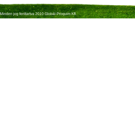
Minden jog fenttartva 2010 Globál-Proquim Kft.