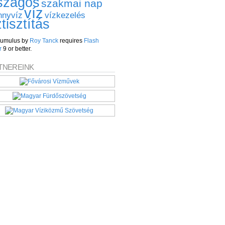
szágos
szakmai nap
víz
nnyvíz
vízkezelés
ztisztítás
umulus by
Roy Tanck
requires
Flash
r
9 or better.
TNEREINK