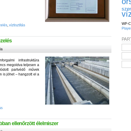
or
sze
ví
WP-C
zelés
,
víztisztítás
Playe
PAR
ezelés
da
rgalmi infrastruktúra
sincs megoldva teljesen a
lódott partvédő művek
 is jöhet – hangzott el a
ás
bban ellenőrzött élelmiszer