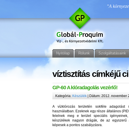
"A környezet
Nyitólap
Rólunk
Szolgáltatásaink
víztisztítás címkéjű c
GP-60 A klóradagolás vezérlő!
Kategória:
Készülék
| Dátum: 2012. november 2
A vízklórozás területén sokféle adagolást
használatban. Ezeknek egy része általános (PI
felelnek meg e terület speciális igényeinek
készülékek nagyon drágák, de az egyszerű 
képesek a pontos szabályzásra.