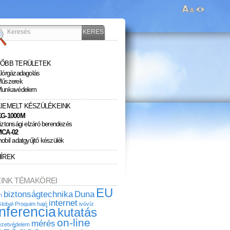
FŐBB TERÜLETEK
lórgázadagolás
űszerek
unkavédelem
KIEMELT KÉSZÜLÉKEINK
G-1000M
iztonsági elzáró berendezés
MCA-02
obil adatgyűjtő készülék
HÍREK
EINK TÉMAKÖREI
EU
biztonságtechnika
Duna
n
internet
lobal-Proquim
hajó
ivóvíz
nferencia
kutatás
on-line
mérés
ezetvédelem