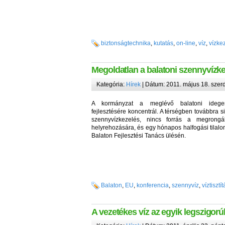
biztonságtechnika
,
kutatás
,
on-line
,
víz
,
vízke
Megoldatlan a balatoni szennyvízk
Kategória:
Hírek
| Dátum: 2011. május 18. szer
A kormányzat a meglévő balatoni idegenfo
fejlesztésére koncentrál. A térségben továbbra 
szennyvízkezelés, nincs forrás a megrongá
helyrehozására, és egy hónapos halfogási tilalom
Balaton Fejlesztési Tanács ülésén.
Balaton
,
EU
,
konferencia
,
szennyvíz
,
víztisztít
A vezetékes víz az egyik legszigorú