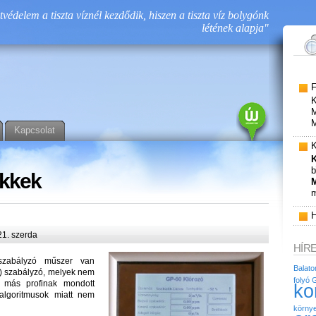
védelem a tiszta víznél kezdődik, hiszen a tiszta víz bolygónk
létének alapja"
K
M
M
Kapcsolat
K
b
ikkek
m
1. szerda
HÍR
 szabályzó műszer van
Balato
D) szabályzó, melyek nem
folyó
G
, más profinak mondott
ko
algoritmusok miatt nem
körny