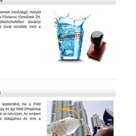
ek
 remek minőségű, melyet
 a Fővárosi Vízművek Zrt.
külözhetetlen ásványi
és jóval olcsóbb, mint a
d
 kijelentést, ha a Föld
gy és így földi űrhajóssá
k el ivóvízzel. Az emberi
re itókájához és erre a