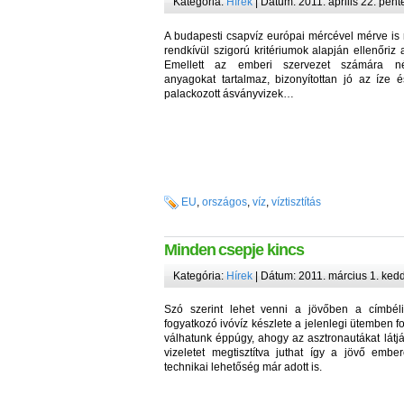
Kategória:
Hírek
| Dátum: 2011. április 22. pént
A budapesti csapvíz európai mércével mérve is
rendkívül szigorú kritériumok alapján ellenőriz
Emellett az emberi szervezet számára nél
anyagokat tartalmaz, bizonyítottan jó az íze 
palackozott ásványvizek…
EU
,
országos
,
víz
,
víztisztítás
Minden csepje kincs
Kategória:
Hírek
| Dátum: 2011. március 1. ked
Szó szerint lehet venni a jövőben a címbéli
fogyatkozó ivóvíz készlete a jelenlegi ütemben fo
válhatunk éppúgy, ahogy az asztronautákat látjá
vizeletet megtisztítva juthat így a jövő embe
technikai lehetőség már adott is.